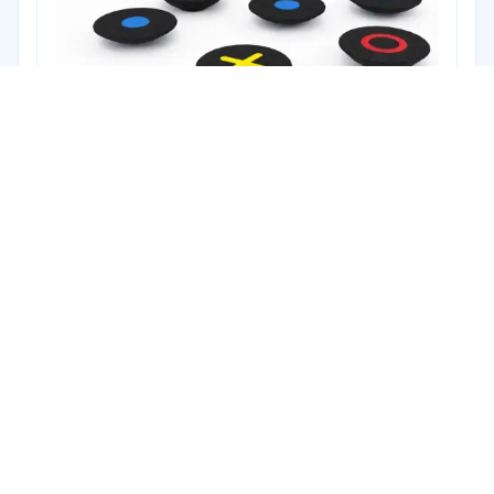
Cód. CNF.15
KIT CONFETE 15
+ 2 anos
1 criança por confete (70kg).
⌀0.36 x 0.09 (cada)
Ver produto
TRANSFORME SEU ESPAÇO COM ARTE
ÚNICA
Peça um orçamento e descubra como nossos
projetos podem criar experiências inesquecíveis.