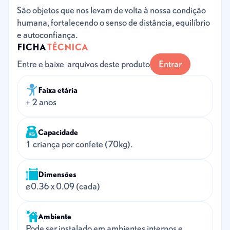
São objetos que nos levam de volta à nossa condição
humana, fortalecendo o senso de distância, equilíbrio
e autoconfiança.
FICHA
TÉCNICA
Entre e baixe arquivos deste produto
Entrar
Faixa etária
+ 2 anos
Capacidade
1 criança por confete (70kg).
Dimensões
⌀0.36 x 0.09 (cada)
Ambiente
Pode ser instalado em ambientes internos e