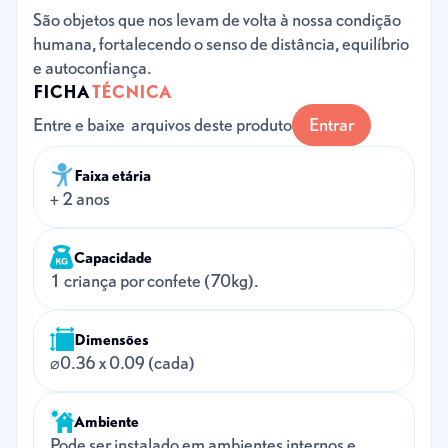
São objetos que nos levam de volta à nossa condição
humana, fortalecendo o senso de distância, equilíbrio
e autoconfiança.
FICHA
TÉCNICA
Entre e baixe arquivos deste produto
Entrar
Faixa etária
+ 2 anos
Capacidade
1 criança por confete (70kg).
Dimensões
⌀0.36 x 0.09 (cada)
Ambiente
Pode ser instalado em ambientes internos e