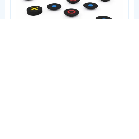
Cód. CNF.21
KIT CONFETE 21
+ 2 anos
1 criança por confete (70kg).
⌀0.36 x 0.09 (cada)
Ver produto
TRANSFORME SEU ESPAÇO COM ARTE
ÚNICA
Peça um orçamento e descubra como nossos
projetos podem criar experiências inesquecíveis.