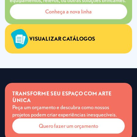
equipamentos, relevos, ou outras soluções brincantes.
Conheça a nova linha
VISUALIZAR CATÁLOGOS
TRANSFORME SEU ESPAÇO COM ARTE
ÚNICA
Peça um orçamento e descubra como nossos
projetos podem criar experiências inesquecíveis.
Quero fazer um orçamento