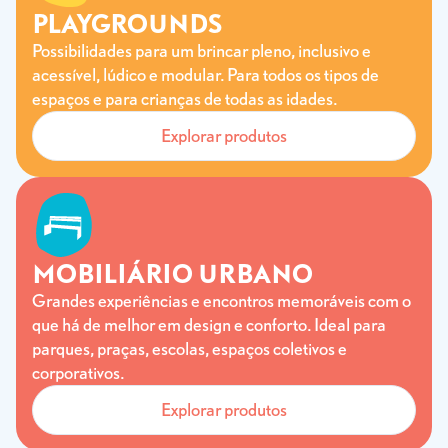
PLAYGROUNDS
Possibilidades para um brincar pleno, inclusivo e
acessível, lúdico e modular. Para todos os tipos de
espaços e para crianças de todas as idades.
Explorar produtos
MOBILIÁRIO URBANO
Grandes experiências e encontros memoráveis com o
que há de melhor em design e conforto. Ideal para
parques, praças, escolas, espaços coletivos e
corporativos.
Explorar produtos