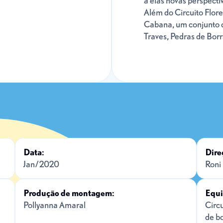
a elas novas perspecti
Além do Circuito Flor
Cabana, um conjunto d
Traves, Pedras de Borr
Data:
Dire
Jan/2020
Roni
Produção de montagem:
Equi
Pollyanna Amaral
Circu
de b