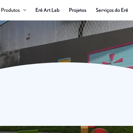
Produtos
Erê Art Lab
Projetos
Serviços do Erê
UÍS
físicos.