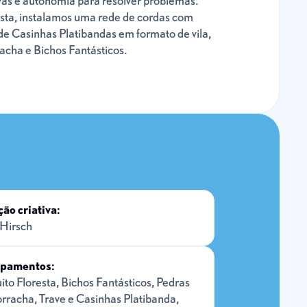
vas e autonomia para resolver problemas.
esta, instalamos uma rede de cordas com
e Casinhas Platibandas em formato de vila,
acha e Bichos Fantásticos.
ção criativa:
 Hirsch
pamentos:
ito Floresta, Bichos Fantásticos, Pedras
orracha, Trave e Casinhas Platibanda,