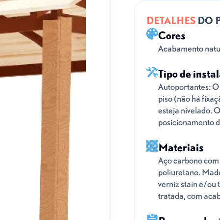
DETALHES
DO 
Cores
Acabamento natur
Tipo de insta
Autoportantes: O
piso (não há fixaç
esteja nivelado. O
posicionamento 
Materiais
Aço carbono com 
poliuretano. Mad
verniz stain e/ou
tratada, com acab