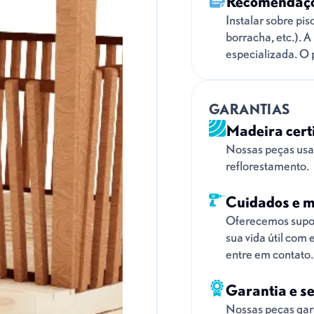
Recomendaç
Instalar sobre pis
borracha, etc.). 
especializada. O p
GARANTIAS
Madeira cert
Nossas peças usa
reflorestamento.
Cuidados e 
Oferecemos supor
sua vida útil com
entre em contato.
Garantia e s
Nossas peças gar