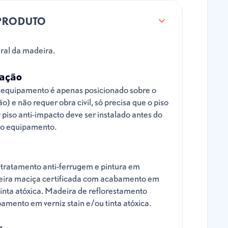
PRODUTO
al da madeira.
lação
 equipamento é apenas posicionado sobre o
ão) e não requer obra civil, só precisa que o piso
 piso anti-impacto deve ser instalado antes do
do equipamento.
tratamento anti-ferrugem e pintura em
eira maciça certificada com acabamento em
 tinta atóxica. Madeira de reflorestamento
amento em verniz stain e/ou tinta atóxica.