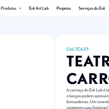
Produtos
Erê Art Lab
Projetos
Serviços do Erê
Cód. TCA.01
TEAT
CAR
A carroça do Erê Lab é 
crianças podem apresent
brincadeiras. Um incenti
contarem suas histórias!