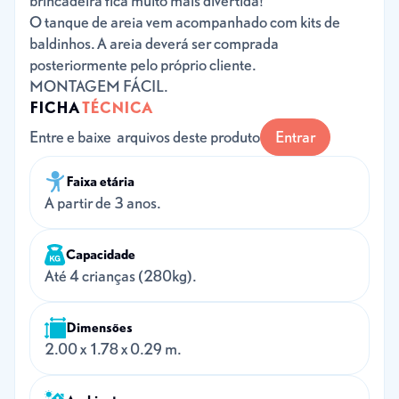
brincadeira fica muito mais divertida!
O tanque de areia vem acompanhado com kits de
baldinhos. A areia deverá ser comprada
posteriormente pelo próprio cliente.
MONTAGEM FÁCIL.
FICHA
TÉCNICA
Entre e baixe arquivos deste produto
Entrar
Faixa etária
A partir de 3 anos.
Capacidade
Até 4 crianças (280kg).
Dimensões
2.00 x 1.78 x 0.29 m.