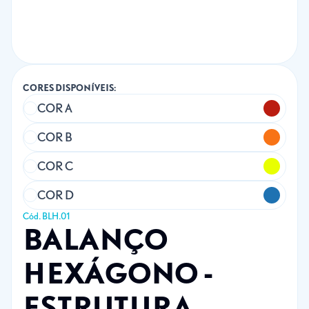
CORES DISPONÍVEIS:
COR A
COR B
COR C
COR D
Cód. BLH.01
BALANÇO
HEXÁGONO -
ESTRUTURA