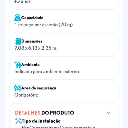
+3 anos
Capacidade
1 criança por assento (70kg)
Dimensões
7.08 x 6.13 x 2.35 m.
Ambiente
Indicado para ambiente externo.
Área de segurança
Obrigatório.
DETALHES
DO PRODUTO
Tipo de instalação
Por Concretagem: O equipamento é