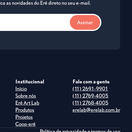
ca as novidades do Erê direto no seu e-mail.
Institucional
Fale com a gente
Início
(11) 2691-9901
Sobre nós
(11) 2769-4005
Erê Art Lab
(11) 2768-4005
Produtos
erelab@erelab.com.br
Projetos
Coop-erê
Política de privacidade e termos de uso