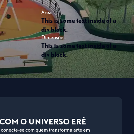
Área
This is some text inside of a
div block.
Dimensões
This is some text inside of a
div block.
E COM O UNIVERSO ERÊ
 e conecte-se com quem transforma arte em