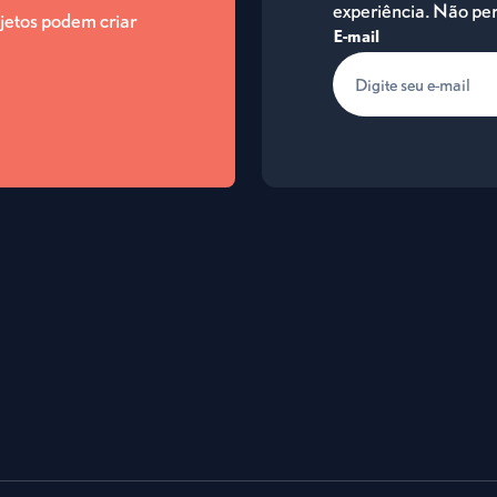
experiência. Não per
jetos podem criar
E-mail